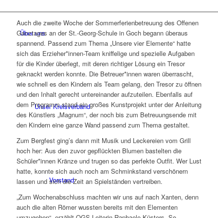
Auch die zweite Woche der Sommerferienbetreuung des Offenen
Über uns
Ganztages an der St.-Georg-Schule in Goch begann überaus
spannend. Passend zum Thema „Unsere vier Elemente“ hatte
sich das Erzieher*innen-Team kniffelige und spezielle Aufgaben
für die Kinder überlegt, mit deren richtiger Lösung ein Tresor
geknackt werden konnte. Die Betreuer*innen waren überrascht,
wie schnell es den Kindern als Team gelang, den Tresor zu öffnen
und den Inhalt gerecht untereinander aufzuteilen. Ebenfalls auf
dem Programm stand ein großes Kunstprojekt unter der Anleitung
Unser Kreisverband
des Künstlers „Magnum“, der noch bis zum Betreuungsende mit
den Kindern eine ganze Wand passend zum Thema gestaltet.
Zum Bergfest ging’s dann mit Musik und Leckereien vom Grill
hoch her: Aus den zuvor gepflückten Blumen bastelten die
Schüler*innen Kränze und trugen so das perfekte Outfit. Wer Lust
hatte, konnte sich auch noch am Schminkstand verschönern
Vorstand
lassen und sich die Zeit an Spielständen vertreiben.
„Zum Wochenabschluss machten wir uns auf nach Xanten, denn
auch die alten Römer wussten bereits mit den Elementen
umzugehen“, erzählt OGS-Leiterin Raphaele Küsters. So