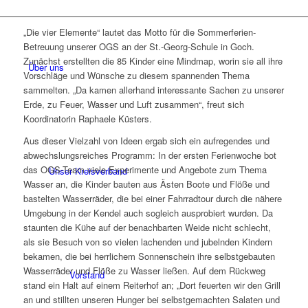
„Die vier Elemente“ lautet das Motto für die Sommerferien-
Betreuung unserer OGS an der St.-Georg-Schule in Goch.
Zunächst erstellten die 85 Kinder eine Mindmap, worin sie all ihre
Über uns
Vorschläge und Wünsche zu diesem spannenden Thema
sammelten. „Da kamen allerhand interessante Sachen zu unserer
Erde, zu Feuer, Wasser und Luft zusammen“, freut sich
Koordinatorin Raphaele Küsters.
Aus dieser Vielzahl von Ideen ergab sich ein aufregendes und
abwechslungsreiches Programm: In der ersten Ferienwoche bot
das OGS-Team viele Experimente und Angebote zum Thema
Unser Kreisverband
Wasser an, die Kinder bauten aus Ästen Boote und Flöße und
bastelten Wasserräder, die bei einer Fahrradtour durch die nähere
Umgebung in der Kendel auch sogleich ausprobiert wurden. Da
staunten die Kühe auf der benachbarten Weide nicht schlecht,
als sie Besuch von so vielen lachenden und jubelnden Kindern
bekamen, die bei herrlichem Sonnenschein ihre selbstgebauten
Wasserräder und Flöße zu Wasser ließen. Auf dem Rückweg
Vorstand
stand ein Halt auf einem Reiterhof an; „Dort feuerten wir den Grill
an und stillten unseren Hunger bei selbstgemachten Salaten und