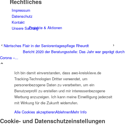
Rechtliches
Impressum
Datenschutz
Kontakt
Projekte & Aktionen
Unsere Satzung
Närrisches Flair in der Seniorentagespflege Rheurdt
Bericht 2020 der Beratungsstelle: Das Jahr war geprägt durch
Corona –...
AG Wohlfahrt im Kreis Kleve
Ich bin damit einverstanden, dass awo-kreiskleve.de
Tracking-Technologien Dritter verwendet, um
personenbezogene Daten zu verarbeiten, um ein
Benutzerprofil zu erstellen und mir interessenbezogene
Werbung anzuzeigen. Ich kann meine Einwilligung jederzeit
mit Wirkung für die Zukunft widerrufen.
Alle Cookies akzeptieren
Ablehnen
Mehr Info
Links
Cookie- und Datenschutzeinstellungen