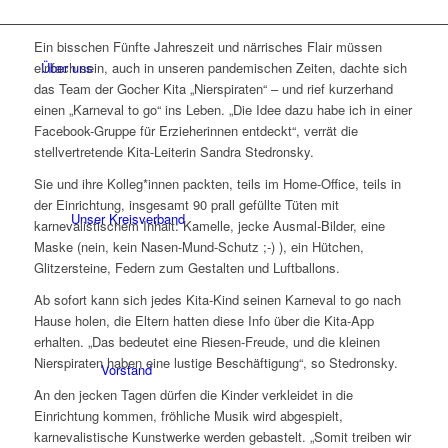
Ein bisschen Fünfte Jahreszeit und närrisches Flair müssen
Über uns
einfach sein, auch in unseren pandemischen Zeiten, dachte sich
das Team der Gocher Kita „Nierspiraten“ – und rief kurzerhand
einen „Karneval to go“ ins Leben. „Die Idee dazu habe ich in einer
Facebook-Gruppe für Erzieherinnen entdeckt“, verrät die
stellvertretende Kita-Leiterin Sandra Stedronsky.
Sie und ihre Kolleg*innen packten, teils im Home-Office, teils in
der Einrichtung, insgesamt 90 prall gefüllte Tüten mit
Unser Kreisverband
karnevalistischem Inhalt: Kamelle, jecke Ausmal-Bilder, eine
Maske (nein, kein Nasen-Mund-Schutz ;-) ), ein Hütchen,
Glitzersteine, Federn zum Gestalten und Luftballons.
Ab sofort kann sich jedes Kita-Kind seinen Karneval to go nach
Hause holen, die Eltern hatten diese Info über die Kita-App
erhalten. „Das bedeutet eine Riesen-Freude, und die kleinen
Nierspiraten haben eine lustige Beschäftigung“, so Stedronsky.
Vorstand
An den jecken Tagen dürfen die Kinder verkleidet in die
Einrichtung kommen, fröhliche Musik wird abgespielt,
karnevalistische Kunstwerke werden gebastelt. „Somit treiben wir