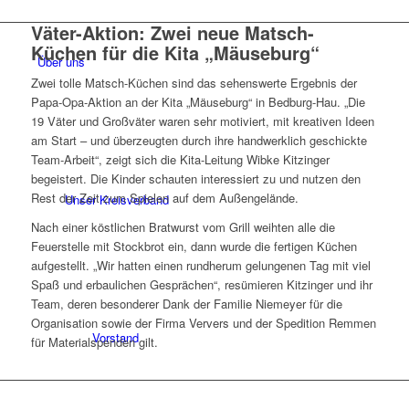
Väter-Aktion: Zwei neue Matsch-
Küchen für die Kita „Mäuseburg“
Über uns
Zwei tolle Matsch-Küchen sind das sehenswerte Ergebnis der
Papa-Opa-Aktion an der Kita „Mäuseburg“ in Bedburg-Hau. „Die
19 Väter und Großväter waren sehr motiviert, mit kreativen Ideen
am Start – und überzeugten durch ihre handwerklich geschickte
Team-Arbeit“, zeigt sich die Kita-Leitung Wibke Kitzinger
begeistert. Die Kinder schauten interessiert zu und nutzen den
Rest der Zeit zum Spielen auf dem Außengelände.
Unser Kreisverband
Nach einer köstlichen Bratwurst vom Grill weihten alle die
Feuerstelle mit Stockbrot ein, dann wurde die fertigen Küchen
aufgestellt. „Wir hatten einen rundherum gelungenen Tag mit viel
Spaß und erbaulichen Gesprächen“, resümieren Kitzinger und ihr
Team, deren besonderer Dank der Familie Niemeyer für die
Organisation sowie der Firma Ververs und der Spedition Remmen
Vorstand
für Materialspenden gilt.