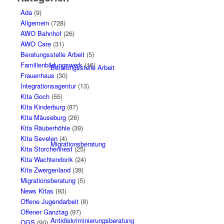
Ada
(9)
Allgemein
(728)
AWO Bahnhof
(26)
AWO Care
(31)
Beratungsstelle Arbeit
(5)
Familienbildungswerk
(16)
Beratungsstelle Arbeit
Frauenhaus
(30)
Integrationsagentur
(13)
Kita Goch
(55)
Kita Kinderburg
(87)
Kita Mäuseburg
(26)
Kita Räuberhöhle
(39)
Kita Sevelen
(4)
Migrationsberatung
Kita Storchennest
(25)
Kita Wachtendonk
(24)
Kita Zwergenland
(39)
Migrationsberatung
(5)
News Kitas
(93)
Offene Jugendarbeit
(8)
Offener Ganztag
(97)
Antidiskriminierungsberatung
OGS
(90)