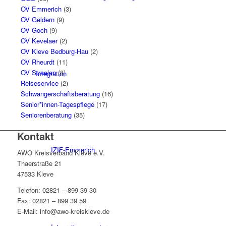
OV Emmerich
(3)
OV Geldern
(9)
OV Goch
(9)
OV Kevelaer
(2)
OV Kleve Bedburg-Hau
(2)
OV Rheurdt
(11)
OV Straelen
(8)
Integration
Reiseservice
(2)
Schwangerschaftsberatung
(16)
Senior*innen-Tagespflege
(17)
Seniorenberatung
(35)
Kontakt
IZIF-Emmerich
AWO Kreisverband Kleve e.V.
Thaerstraße 21
47533 Kleve
Telefon: 02821 – 899 39 30
Fax: 02821 – 899 39 59
E-Mail: info@awo-kreiskleve.de