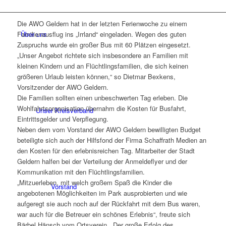
Die AWO Geldern hat in der letzten Ferienwoche zu einem
Über uns
Familienausflug ins „Irrland“ eingeladen. Wegen des guten
Zuspruchs wurde ein großer Bus mit 60 Plätzen eingesetzt.
„Unser Angebot richtete sich insbesondere an Familien mit
kleinen Kindern und an Flüchtlingsfamilien, die sich keinen
größeren Urlaub leisten können,“ so Dietmar Bexkens,
Vorsitzender der AWO Geldern.
Die Familien sollten einen unbeschwerten Tag erleben. Die
Wohlfahrtsorganisation übernahm die Kosten für Busfahrt,
Unser Kreisverband
Eintrittsgelder und Verpflegung.
Neben dem vom Vorstand der AWO Geldern bewilligten Budget
beteiligte sich auch der Hilfsfond der Firma Schaffrath Medien an
den Kosten für den erlebnisreichen Tag. Mitarbeiter der Stadt
Geldern halfen bei der Verteilung der Anmeldeflyer und der
Kommunikation mit den Flüchtlingsfamilien.
„Mitzuerleben, mit welch großem Spaß die Kinder die
Vorstand
angebotenen Möglichkeiten im Park ausprobierten und wie
aufgeregt sie auch noch auf der Rückfahrt mit dem Bus waren,
war auch für die Betreuer ein schönes Erlebnis“, freute sich
Bärbel Hänsch vom Ortsverein. „Der große Erfolg des