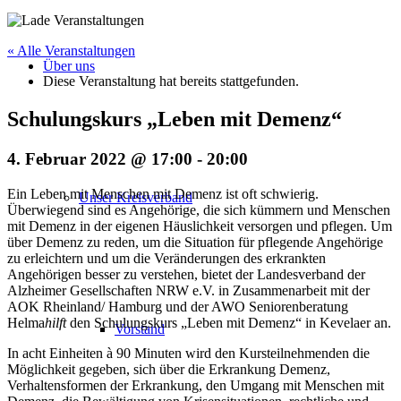
« Alle Veranstaltungen
Über uns
Diese Veranstaltung hat bereits stattgefunden.
Schulungskurs „Leben mit Demenz“
4. Februar 2022 @ 17:00
-
20:00
Ein Leben mit Menschen mit Demenz ist oft schwierig.
Unser Kreisverband
Überwiegend sind es Angehörige, die sich kümmern und Menschen
mit Demenz in der eigenen Häuslichkeit versorgen und pflegen. Um
über Demenz zu reden, um die Situation für pflegende Angehörige
zu erleichtern und um die Veränderungen des erkrankten
Angehörigen besser zu verstehen, bietet der Landesverband der
Alzheimer Gesellschaften NRW e.V. in Zusammenarbeit mit der
AOK Rheinland/ Hamburg und der AWO Seniorenberatung
Helma
hilft
den Schulungskurs „Leben mit Demenz“ in Kevelaer an.
Vorstand
In acht Einheiten à 90 Minuten wird den Kursteilnehmenden die
Möglichkeit gegeben, sich über die Erkrankung Demenz,
Verhaltensformen der Erkrankung, den Umgang mit Menschen mit