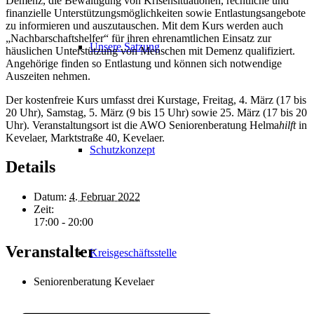
Demenz, die Bewältigung von Krisensituationen, rechtliche und
finanzielle Unterstützungsmöglichkeiten sowie Entlastungsangebote
zu informieren und auszutauschen. Mit dem Kurs werden auch
„Nachbarschaftshelfer“ für ihren ehrenamtlichen Einsatz zur
Unsere Satzung
häuslichen Unterstützung von Menschen mit Demenz qualifiziert.
Angehörige finden so Entlastung und können sich notwendige
Auszeiten nehmen.
Der kostenfreie Kurs umfasst drei Kurstage, Freitag, 4. März (17 bis
20 Uhr), Samstag, 5. März (9 bis 15 Uhr) sowie 25. März (17 bis 20
Uhr). Veranstaltungsort ist die AWO Seniorenberatung Helma
hilft
in
Kevelaer, Marktstraße 40, Kevelaer.
Schutzkonzept
Details
Datum:
4. Februar 2022
Zeit:
17:00 - 20:00
Veranstalter
Kreisgeschäftsstelle
Seniorenberatung Kevelaer