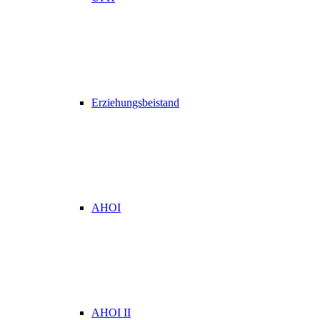
Erziehungsbeistand
AHOI
AHOI II