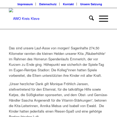
Impressum
Datenschutz
Kontakt
Unsere Satzung
Das sind unsere Lauf-Asse von morgen! Sagenhafte 274,50
Kilometer rannten die kleinen Helden unserer Kita „Räuberhöhle“
im Rahmen des Homerun Spendenlaufs Emmerich, der vor
Kurzem zu Ende ging. Höhepunkt war sicherlich der Spiele-Tag
im Eugen-Reintjes Stadion: Die Kolleg*innen hatten Spiele
vorbereitet, die Eltern unterstützten ihre Kinder mit aller Kraft.
„Unser herzlicher Dank gilt Monique Fröhlich Jansen,
stellvertretend für den Elternrat, für die tatkräftige Hilfe sowie
Katjes, die Süßigkeiten sponserten, und dem Obst- und Gemüse-
Händler Sascha Angenendt für die Vitamin-Stärkungen“, betonen
die Kita-Leiterinnen, Annika Mebus und Isabell von Ewald. Die
Kinder hatten jedenfalls einen Riesen-Spaß und eine gehörige
Portion frischer Luft.