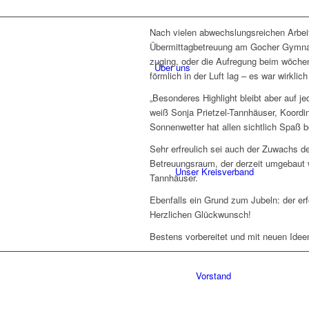
Nach vielen abwechslungsreichen Arbe
Übermittagbetreuung am Gocher Gymnas
zuging, oder die Aufregung beim wöchen
Über uns
förmlich in der Luft lag – es war wirklic
„Besonderes Highlight bleibt aber auf j
weiß Sonja Prietzel-Tannhäuser, Koordi
Sonnenwetter hat allen sichtlich Spaß be
Sehr erfreulich sei auch der Zuwachs 
Betreuungsraum, der derzeit umgebaut w
Unser Kreisverband
Tannhäuser.
Ebenfalls ein Grund zum Jubeln: der er
Herzlichen Glückwunsch!
Bestens vorbereitet und mit neuen Idee
Vorstand