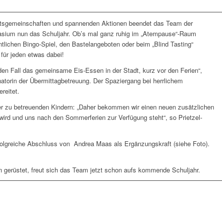
itsgemeinschaften und spannenden Aktionen beendet das Team der
ium nun das Schuljahr. Ob’s mal ganz ruhig im „Atempause“-Raum
tlichen Bingo-Spiel, den Bastelangeboten oder beim „Blind Tasting“
h für jeden etwas dabei!
eden Fall das gemeinsame Eis-Essen in der Stadt, kurz vor den Ferien“,
natorin der Übermittagbetreuung. Der Spaziergang bei herrlichem
reitet.
der zu betreuenden Kindern: „Daher bekommen wir einen neuen zusätzlichen
ird und uns nach den Sommerferien zur Verfügung steht“, so Prietzel-
folgreiche Abschluss von Andrea Maas als Ergänzungskraft (siehe Foto).
n gerüstet, freut sich das Team jetzt schon aufs kommende Schuljahr.