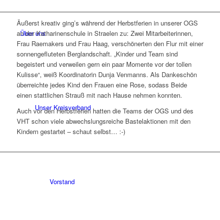
Äußerst kreativ ging’s während der Herbstferien in unserer OGS
Über uns
an der Katharinenschule in Straelen zu: Zwei Mitarbeiterinnen,
Frau Raemakers und Frau Haag, verschönerten den Flur mit einer
sonnengefluteten Berglandschaft. „Kinder und Team sind
begeistert und verweilen gern ein paar Momente vor der tollen
Kulisse“, weiß Koordinatorin Dunja Venmanns. Als Dankeschön
überreichte jedes Kind den Frauen eine Rose, sodass Beide
einen stattlichen Strauß mit nach Hause nehmen konnten.
Unser Kreisverband
Auch vor den Herbstferien hatten die Teams der OGS und des
VHT schon viele abwechslungsreiche Bastelaktionen mit den
Kindern gestartet – schaut selbst… :-)
Vorstand