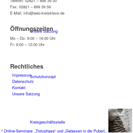
Telefon: 02821 – 899 39 30
Fax: 02821 – 899 39 59
E-Mail: info@awo-kreiskleve.de
Öffnungszeiten
Unsere Satzung
Mo – Do: 9:00 – 16:00 Uhr
Fr: 9:00 – 12:00 Uhr
Rechtliches
Impressum
Schutzkonzept
Datenschutz
Kontakt
Unsere Satzung
Kreisgeschäftsstelle
Online-Seminare: „Trotzphase“ und „Gelassen in die Pubert...