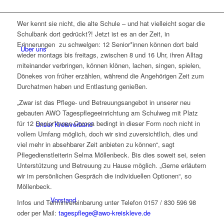
Wer kennt sie nicht, die alte Schule – und hat vielleicht sogar die
Schulbank dort gedrückt?! Jetzt ist es an der Zeit, in
Erinnerungen zu schwelgen: 12 Senior*innen können dort bald
Über uns
wieder montags bis freitags, zwischen 8 und 16 Uhr, ihren Alltag
miteinander verbringen, können klönen, lachen, singen, spielen,
Dönekes von früher erzählen, während die Angehörigen Zeit zum
Durchatmen haben und Entlastung genießen.
„Zwar ist das Pflege- und Betreuungsangebot in unserer neu
gebauten AWO Tagespflegeeinrichtung am Schulweg mit Platz
für 12 Senior*innen Corona bedingt in dieser Form noch nicht in
Unser Kreisverband
vollem Umfang möglich, doch wir sind zuversichtlich, dies und
viel mehr in absehbarer Zeit anbieten zu können“, sagt
Pflegedienstleiterin Selma Möllenbeck. Bis dies soweit sei, seien
Unterstützung und Betreuung zu Hause möglich. „Gerne erläutern
wir im persönlichen Gespräch die individuellen Optionen“, so
Möllenbeck.
Vorstand
Infos und Terminvereinbarung unter Telefon 0157 / 830 596 98
oder per Mail:
tagespflege@awo-kreiskleve.de