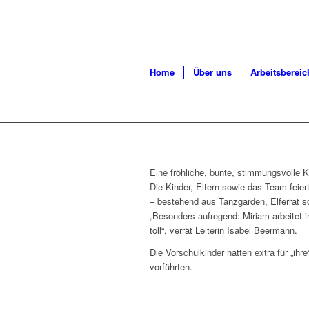
Home
Über uns
Arbeitsbereic
Eine fröhliche, bunte, stimmungsvolle Ka
Die Kinder, Eltern sowie das Team fei
– bestehend aus Tanzgarden, Elferrat s
„Besonders aufregend: Miriam arbeitet 
toll“, verrät Leiterin Isabel Beermann.
Die Vorschulkinder hatten extra für „ihr
vorführten.