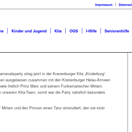
Impressum
Datensc
he
Kinder und Jugend
Kita
OGS
I-Hilfe
Seniorenhilfe
rnevalsparty stieg jetzt in der Kranenburger Kita „Kinderburg“.
erten ausgelassen zusammen mit den Kranenburger Helau-Armeen
owie freilich Prinz Marc und seinem Funkemariechen Miriam.
in unserem Kita-Team, somit war die Party natürlich besonders
e“ Miriam und den Prinzen einen Tanz einstudiert, den sie stolz