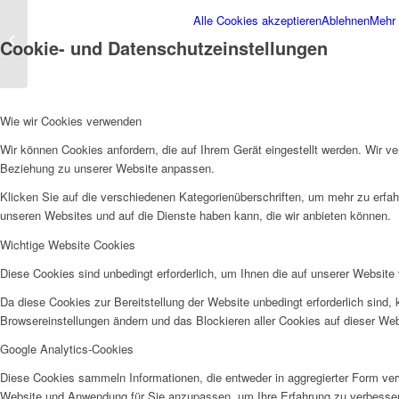
Wir suchen Dich als
Alle Cookies akzeptieren
Ablehnen
Mehr 
BFD’ler*in oder
Cookie- und Datenschutzeinstellungen
FSJ’ler*in
Wie wir Cookies verwenden
Wir können Cookies anfordern, die auf Ihrem Gerät eingestellt werden. Wir v
Beziehung zu unserer Website anpassen.
Klicken Sie auf die verschiedenen Kategorienüberschriften, um mehr zu erfah
unseren Websites und auf die Dienste haben kann, die wir anbieten können.
Wichtige Website Cookies
Diese Cookies sind unbedingt erforderlich, um Ihnen die auf unserer Website 
Da diese Cookies zur Bereitstellung der Website unbedingt erforderlich sind,
Browsereinstellungen ändern und das Blockieren aller Cookies auf dieser We
Google Analytics-Cookies
Diese Cookies sammeln Informationen, die entweder in aggregierter Form ve
Website und Anwendung für Sie anzupassen, um Ihre Erfahrung zu verbesse