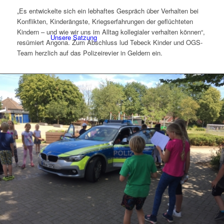
„Es entwickelte sich ein lebhaftes Gespräch über Verhalten bei
Konflikten, Kinderängste, Kriegserfahrungen der geflüchteten
Kindern – und wie wir uns im Alltag kollegialer verhalten können“,
Unsere Satzung
resümiert Angona. Zum Abschluss lud Tebeck Kinder und OGS-
Team herzlich auf das Polizeirevier in Geldern ein.
Schutzkonzept
Kreisgeschäftsstelle