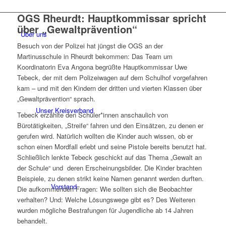
OGS Rheurdt: Hauptkommissar spricht
über „Gewaltprävention“
Über uns
Besuch von der Polizei hat jüngst die OGS an der
Martinusschule in Rheurdt bekommen: Das Team um
Koordinatorin Eva Angona begrüßte Hauptkommissar Uwe
Tebeck, der mit dem Polizeiwagen auf dem Schulhof vorgefahren
kam – und mit den Kindern der dritten und vierten Klassen über
„Gewaltprävention“ sprach.
Unser Kreisverband
Tebeck erzählte den Schüler*innen anschaulich von
Bürotätigkeiten, „Streife“ fahren und den Einsätzen, zu denen er
gerufen wird. Natürlich wollten die Kinder auch wissen, ob er
schon einen Mordfall erlebt und seine Pistole bereits benutzt hat.
Schließlich lenkte Tebeck geschickt auf das Thema „Gewalt an
der Schule“ und deren Erscheinungsbilder. Die Kinder brachten
Beispiele, zu denen strikt keine Namen genannt werden durften.
Vorstand
Die aufkommenden Fragen: Wie sollten sich die Beobachter
verhalten? Und: Welche Lösungswege gibt es? Des Weiteren
wurden mögliche Bestrafungen für Jugendliche ab 14 Jahren
behandelt.